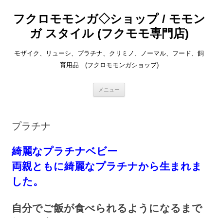
コ
ン
フクロモモンガ◇ショップ / モモン
テ
ン
ツ
ガ スタイル (フクモモ専門店)
へ
ス
キ
モザイク、リューシ、プラチナ、クリミノ、ノーマル、フード、飼
ッ
プ
育用品 (フクロモモンガショップ)
メニュー
プラチナ
綺麗なプラチナベビー
両親ともに綺麗なプラチナから生まれま
した。
自分でご飯が食べられるようになるまで