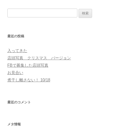
検
索:
最近の投稿
入ってきた
店頭写真 クリスマス バージョン
FBで募集した店頭写真
お見合い
煮干し離さない！ 10/18
最近のコメント
メタ情報